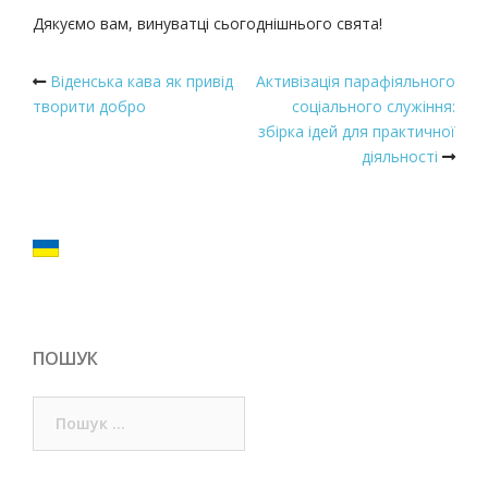
Дякуємо вам, винуватці сьогоднішнього свята!
Post
Віденська кава як привід
Активізація парафіяльного
творити добро
соціального служіння:
navigation
збірка ідей для практичної
діяльності
ПОШУК
Пошук: