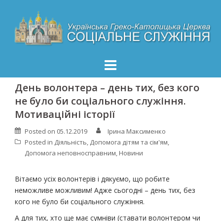
Skip
to
content
День волонтера – день тих, без кого
не було би соціального служіння.
Мотиваційні історії
Posted on
05.12.2019
Ірина Максименко
Posted in
Діяльність
,
Допомога дітям та сім'ям
,
Допомога неповносправним
,
Новини
Вітаємо усіх волонтерів і дякуємо, що робите
неможливе можливим! Адже сьогодні – день тих, без
кого не було би соціального служіння.
А для тих, хто ще має сумніви (ставати волонтером чи